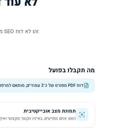
זה
מה תקבלו בפועל
דוח PDF מפורט של כ־3 עמודים, מותאם למרפאה שלכם
תמונת מצב אובייקטיבית
האם אתם מופיעים, באיזה הקשר מקצועי ואיך ה־AI מדרג אתכם מול מתח