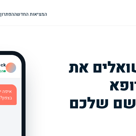
המציאות החדשה
הפתרון
ואלים את
 Check
מבוסס 
ופא
איפה י
שם שלכם
בצפון?