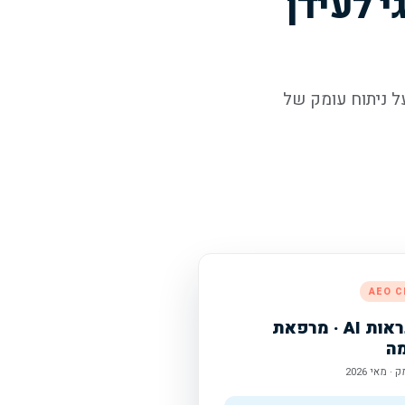
טרטגי לעידן
ס על ניתוח עומק של
AEO C
דוח נראות AI · מרפאת
מה
· מאי 2026