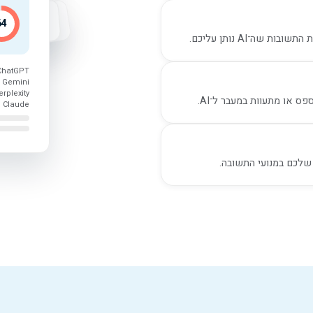
64
שה־AI נותן עליכם.
ChatGPT
Gemini
erplexity
 או מתעוות במעבר ל־AI.
Claude
 שלכם במנועי התשובה.