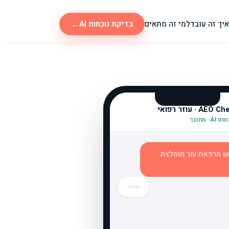
←
איך זה עובד
למי זה מתאים
בדיקת נוכחות AI
AEO · עוזר רפואי
AI · מחובר
ש מרפאת עור מומלצת
אופציה מובילה היא
מרפאת ׳שם
לדוגמה׳
— מתמחים ברפואת עור
ואסתטיקה רפואית עם צוות
מומחים ותיק.