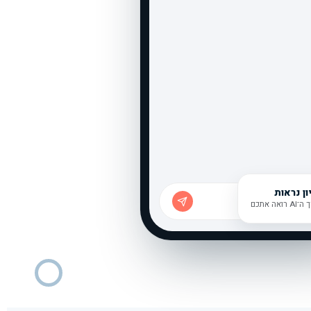
השמות להמחשה בלבד
ון נראות
ל רופא או מרפאה…
AI רואה אתכם