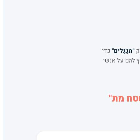
רק
"מגַגֵּלים"
כדי
וות ולהמליץ להם על אנשי
טח מת"