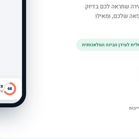
קה מקיפה ומהירה שתראה לכם בדיוק
פאה שלכם, ומאילו
צי
68
שאלו ע
איך ה־
יבות