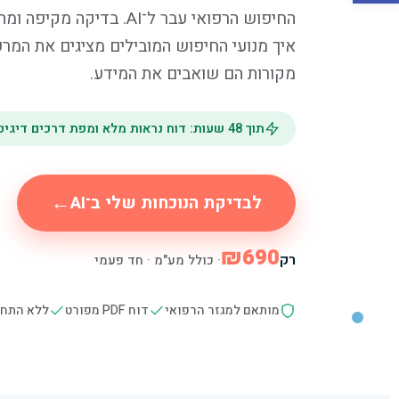
החיפוש הרפואי עבר ל־AI. בדי
איך מנועי החיפוש המובילים מציגים את המר
מקורות הם שואבים את המידע.
תוך 48 שעות: דוח נראות מלא ומפת דרכים דיגיטלית לעידן הבינה המלאכותית
←
לבדיקת הנוכחות שלי ב־AI
₪690
רק
· כולל מע"מ · חד פעמי
מותאם למגזר הרפואי
דוח PDF מפורט
ללא התחי