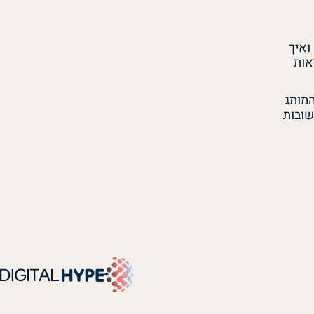
זה ואיך
אות
המותג
ובות