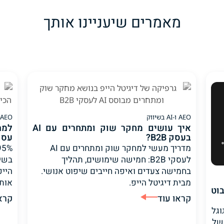
מאמרים שיעניינו אותך
AEO ו-AI בשיווק
AEO ו-AI בשיווק
איך עושים מחקר שוק ומתחרים עם AI
בעסק B2B?
עסקי ה-B2B, 
מדריך מעשי למחקר שוק ומתחרים עם AI
לעסקי B2B: חמישה שימושים, תהליך
בשיו
בחמישה צעדים ואיפה חייבים שיפוט אנושי.
הייפ
מבית דיגיטל הייפ.
אותו
רובוט
קראו עוד
קרא
AI גנרי שגוגל
 של