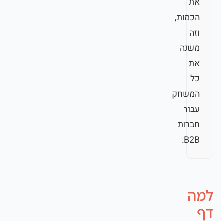
את
הכמות,
וזה
משנה
את
כל
המשחק
עבור
חברות
B2B.
למה
דף