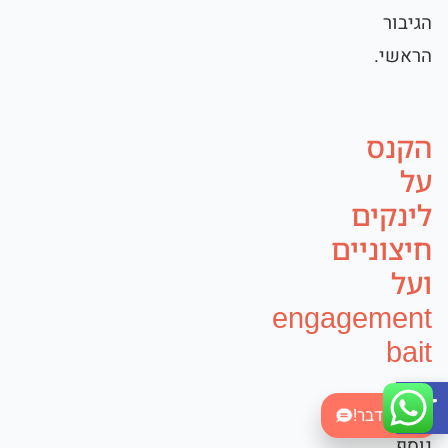
הגיבור
הראשי.
הקנס
על
לינקים
חיצוניים
ועל
engagement
bait
Open toolbar
שינוי
בואו נדבר!
נוסף