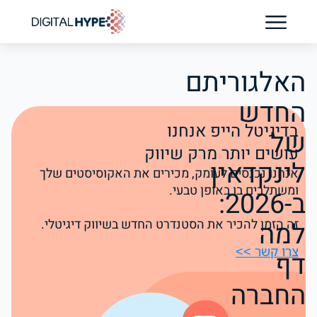
בדיקת נוכחות AI לקליניקה
האלגוריתם
החדש
בדיגיטל הייפ אנחנו
של
עושים יותר מרק שיווק
לינקדאין
אנחנו נכנסים לעומק, מכירים את האקוסיסטים שלך
ומשתלבים בו באופן טבעי.
ב-2026:
למה
זה הזמן להכיר את הסטנדרט החדש בשיווק דיגיטלי.
צרו קשר >>
דף
החברה