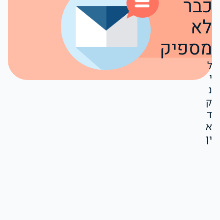
כבר
לא
מספיק
ל
י
נ
ק
ד
א
ין