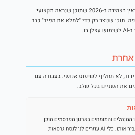
טעות שלישית, ואולי הכואבת ביותר, היא AI Slop. לינקדאין הצהירה ב-2026 שתוכן שנראה מקצועי
ה. תוכן שנוצר רק כדי "למלא את הפיד" כבר
בו.
 אחרת
: AI הוא כלי לזירוז ולחידוד, לא תחליף לשיפוט אנושי. בעבודה עם
ות
בו המנהלים והמומחים בארגון מפרסמים תוכן
מהפרופיל האישי, שמייצר פי 8 מעורבות, ועמוד החברה מגביר אותו. כלי AI עוזרים לנו לנסח גרסאות