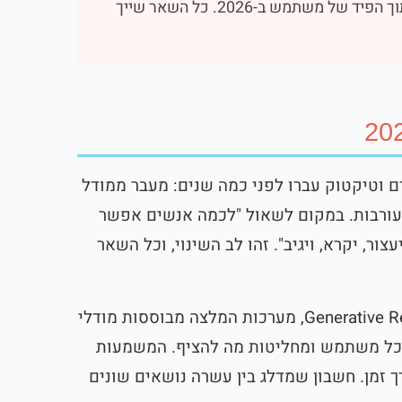
זו החשיפה האורגנית של עמוד חברה ממוצע בלינקדאין מתוך הפיד של משתמש ב-2026. כל השאר שייך
רך שאינסטגרם וטיקטוק עברו לפני כמה שנים: מעבר ממודל
עורבות. במקום לשאול "לכמה אנשים אפשר
, יקרא, ויגיב". זהו לב השינוי, וכל השאר
השינוי מונע על ידי מה שלינקדאין מכנה Generative Recommenders, מערכות המלצה מבוססות מודלי
צועי של כל משתמש ומחליטות מה להציף. המשמעות
 זמן. חשבון שמדלג בין עשרה נושאים שונים