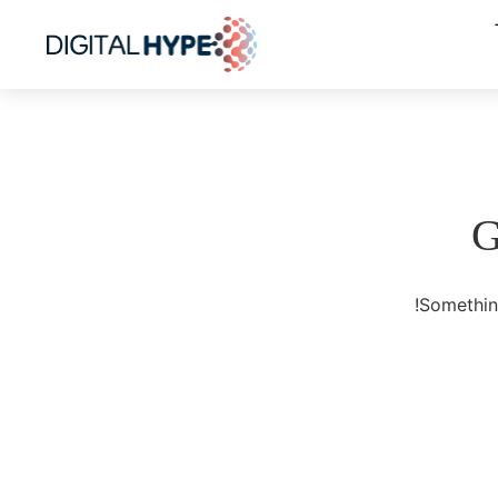
G
Something