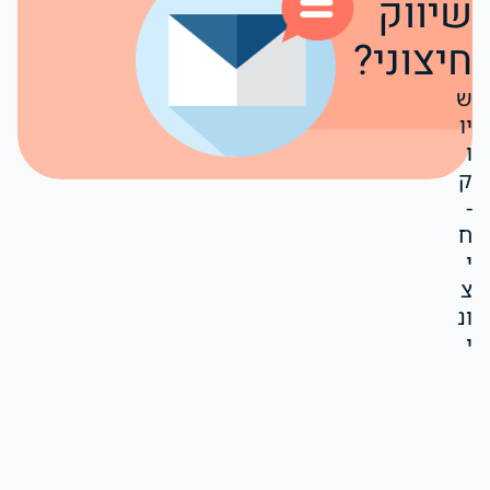
שיווק
חיצוני?
ש
יו
ו
ק
-
ח
י
צ
ונ
י