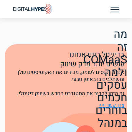
בדיקת נוכחות AI לקליניקה
מה
זה
בדיגיטל הייפ אנחנו
COMaaS
עושים יותר מרק שיווק
ולמה
אנחנו נכנסים לעומק, מכירים את האקוסיסטים שלך
ומשתלבים בו באופן טבעי.
עסקים
חכמים
זה הזמן להכיר את הסטנדרט החדש בשיווק דיגיטלי.
צרו קשר >>
בוחרים
במנהל