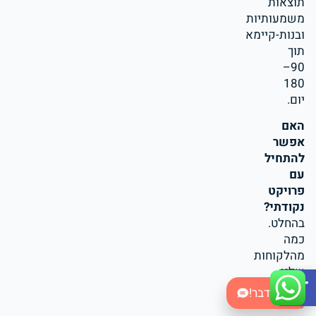
תוצאות
משמעותיות
ובנות-קיימא
תוך
90–
180
יום.
האם
אפשר
להתחיל
עם
פרויקט
נקודתי?
בהחלט.
כמה
מהלקוחות
Open toolbar
שלנו
התחילו
בואו נדבר!
עם