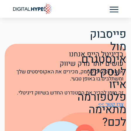
בדיקת נוכחות AI לקליניקה
פייסבוק
מול
בדיגיטל הייפ אנחנו
אינסטגרם
עושים יותר מרק שיווק
לעסקים:
אנחנו נכנסים לעומק, מכירים את האקוסיסטים שלך
ומשתלבים בו באופן טבעי.
איזו
פלטפורמה
זה הזמן להכיר את הסטנדרט החדש בשיווק דיגיטלי.
צרו קשר >>
מתאימה
לכם?