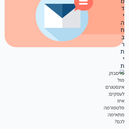
מ
ד
י
ה
ח
ב
ר
ת
י
ת