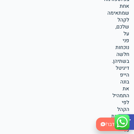
אחת
שמתאימה
לקהל
שלכם,
על
פני
נוכחות
חלשה
בשתיהן.
דיגיטל
הייפ
בונה
את
התמהיל
לפי
הקהל
Open toolbar
והמטרות
של
בואו נדבר!
כל