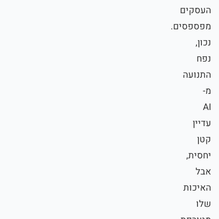
העסקים
מפספסים.
נכון,
נפח
התנועה
מ-
AI
עדיין
קטן
יחסית,
אבל
האיכות
שלו