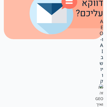
דווקא
עליכם?
A
E
O
ו-
A
I
ב
ש
יו
ו
ק