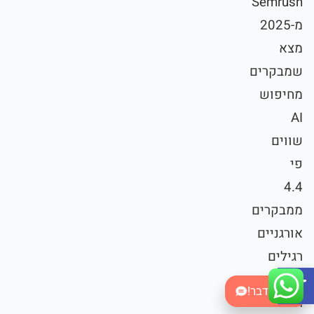
Semrush
מ-2025
מצא
שמבקרים
מחיפוש
AI
שווים
פי
4.4
ממבקרים
אורגניים
רגילים
Open toolbar
מבחינת
בואו נדבר!
המרה.