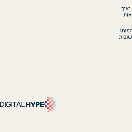
זה ואיך
אות
המותג
ובות