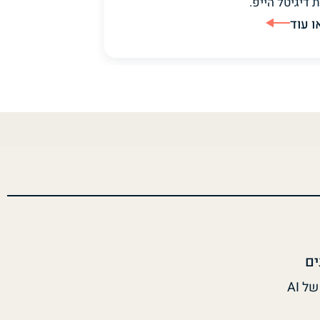
 דיגיטל הייפ.
ו עוד
ים
איך מודדים ROI של AI