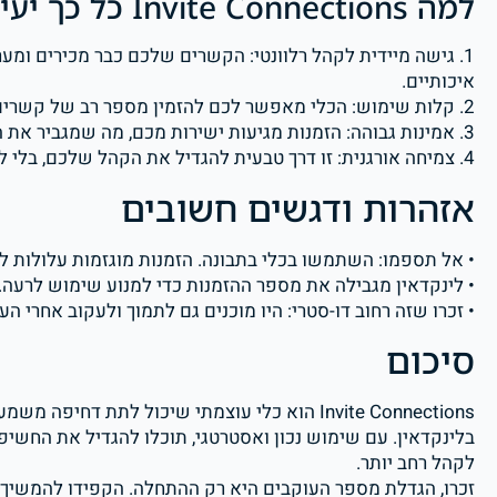
למה Invite Connections כל כך יעיל?
1. גישה מיידית לקהל רלוונטי: הקשרים שלכם כבר מכירים ומ
איכותיים.
2. קלות שימוש: הכלי מאפשר לכם להזמין מספר רב של קשרים במהירות ובקלות.
3. אמינות גבוהה: הזמנות מגיעות ישירות מכם, מה שמגביר את הסיכוי שאנשים יקבלו אותן.
4. צמיחה אורגנית: זו דרך טבעית להגדיל את הקהל שלכם, בלי להשתמש בפרסום ממומן.
אזהרות ודגשים חשובים
• אל תספמו: השתמשו בכלי בתבונה. הזמנות מוגזמות עלולות 
• לינקדאין מגבילה את מספר ההזמנות כדי למנוע שימוש לרעה.
• זכרו שזה רחוב דו-סטרי: היו מוכנים גם לתמוך ולעקוב אחרי 
סיכום
Invite Connections הוא כלי עוצמתי שיכול לתת 
בלינקדאין. עם שימוש נכון ואסטרטגי, תוכלו להגדיל את החשי
לקהל רחב יותר.
זכרו, הגדלת מספר העוקבים היא רק ההתחלה. הקפידו להמשיך 