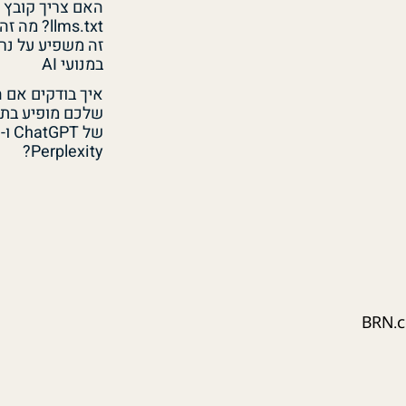
האם צריך קובץ
llms.txt? מה 
זה משפיע על נר
במנועי AI
איך בודקים אם 
שלכם מופיע בתש
של ChatGPT ו-
Perplexity?
BRN.co