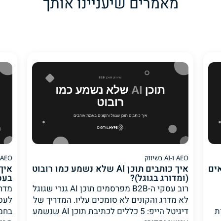
מאמרים שיעניינו אותך
AEO ו-AI בשיווק
AEO ו-AI בשיווק
A שמביאים
איך כותבים תוכן AI שלא נשמע כמו רובוט
(ומדורג בגוגל)?
בעסק 
רוב עסקי ה-B2B מפרסמים תוכן AI גנרי שגוגל
: 5
לא מדרג והקונים לא סומכים עליו. המדריך של
ת
דיגיטל הייפ: 5 כללים לכתיבת תוכן AI שנשמע
בחמי