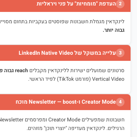
העדפת "מומחיות" על פני ויראליות
2
לינקדאין מגמלת חשבונות שפוסטים בעקביות בתחום מסויים
גבוה יותר.
עלייה במשקל של LinkedIn Native Video
3
סרטונים שמועלים ישירות ללינקדאין מקבלים
reach גבוה פי 3–5
Vertical Video (פורמט TikTok) לפיד הראשי.
Creator Mode ו-Newsletter — boost מוכח
4
הרגילים. לינקדאין מעדיפה "יוצרי תוכן" מזוהים.