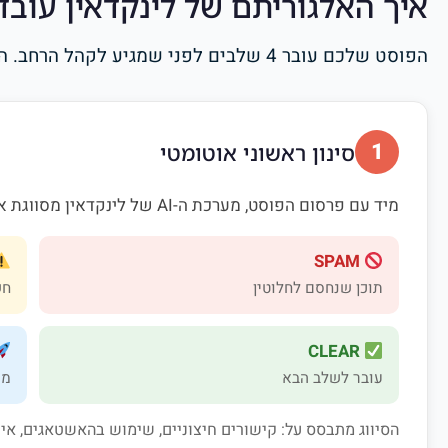
איך האלגוריתם של לינקדאין עובד ב-26
הפוסט שלכם עובר 4 שלבים לפני שמגיע לקהל הרחב. הכרת המנגנון הזה היא המפתח להצלחה:
1
סינון ראשוני אוטומטי
מיד עם פרסום הפוסט, מערכת ה-AI של לינקדאין מסווגת אותו לאחת מארבע קטגוריות:
SPAM
תוכן שנחסם לחלוטין
חש
CLEAR
עובר לשלב הבא
מקבל 
הסיווג מתבסס על: קישורים חיצוניים, שימוש בהאשטאגים, איכ