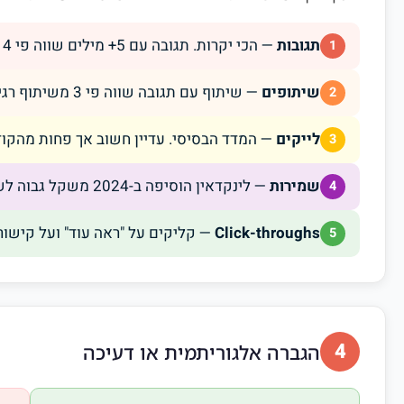
תגובות
— הכי יקרות. תגובה עם 5+ מילים שווה פי 4 מלייק רגיל
1
שיתופים
— שיתוף עם תגובה שווה פי 3 משיתוף רגיל
2
לייקים
— המדד הבסיסי. עדיין חשוב אך פחות מהקו
3
שמירות
— לינקדאין הוסיפה ב-2024 משקל גבוה לשמירות כסימן לתוכן בעל ערך
4
Click-throughs
— קליקים על "ראה עוד" ועל קישור
5
4
הגברה אלגוריתמית או דעיכה