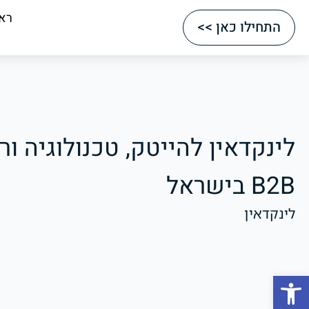
רא
התחילו כאן >>
לינקדאין להייטק, טכנולוגיה ו
B2B בישראל
לינקדאין
Open toolbar