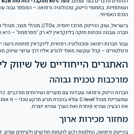
הנתונים מדברים בעד עצמם:
מעל 80% ממקבלי החלטות B2B
מ
ושותפויות. בתחומי הייטק, טכנולוגיה ורפואה – המספר גבוה ע
הנכס האמיתי.
בישראל, שוק ההייטק מרוכז יחסי
חברה שבונה נוכחות חזקה בלינקדאין לא רק "מפרסמת" – היא
עבור חברות רפואה וטכנולוגיה רפואית, לינקדאין פותחת גישה יש
ורגולטורים – קהל שקשה מאוד להגיע אליו דרך ערוצי שיווק מס
האתגרים הייחודיים של שיווק ל
מורכבות טכנית גבוהה
חברות הייטק ורפואה עובדות עם מוצרים ושירותים מורכבים. כ
שמעניינת מנהל C-level שלא בהכרח מגיע מרקע טכ
את הבעיה שהיא פותרת ואת הערך שהיא יוצרת.
מחזור מכירות ארוך
בהייטק ורפואה, החלטות רכש לוקחות חודשים ולעיתים שנים. ל