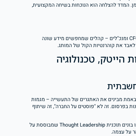
יגרמו לכם להיות ב-shortlist כשמגיע הזמן. המדד להצלחה הוא הנוכחות בשיחה המקצועית,
חברת הייטק צריכה לדבר בו-זמנית עם מפתחים, מנהלי מוצר, CFOs ומנכ"לים – קהלים שמחפשים מידע שונה
 לאבד את קוהרנטיות הקול של המותג.
 הייטק, טכנולוגיה
באמת מבינים את האתגרים של התעשייה – מגמות
ות בפרסום. זה לא "פוסטים על החברה", זה שיתוף
בדיגיטל הייפ, כשאנחנו עובדים עם חברות מדטק או סייבר, אנחנו בונים תוכנית Thought Leadership שמבוססת על
 על עצמה.