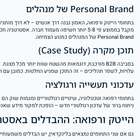
Personal Brand של מנהלים
בתחומי הייטק ורפואה, האמון נבנה דרך אנשים – לא דרך מותגי
מקבל בממוצע פי 5-8 יותר חשיפה מעמוד חברה. א
Personal Brand של המנהלים כמנוע הצמיחה.
תוכן מקרה (Case Study)
בסביבה B2B מורכבת, דוגמאות מהשטח שוות יותר מכל מצ
עלויות, לשפר תהליכים – זה התוכן שמניע החלטות. כמובן עם הסכמ
עדכוני תעשייה ורגולציה
בתחומי רפואה וטכנולוגיה, שינויים רגולטוריים ומגמות שוק 
ניתוח ברור של עדכון רגולטורי חדש – הופכת למקור מידע שאנשי
הייטק ורפואה: ההבדלים באסטר
גם אם שני התחומים נמצאים בלינקדאין, יש הבדלים משמעותיי