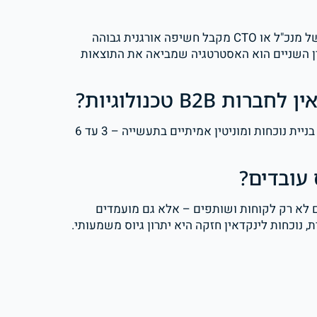
כן – וזה אחד ההחזרים הטובים ביותר בלינקדאין. פרופיל אישי של מנכ"ל או CTO מקבל חשיפה אורגנית גבוהה
ין השניים הוא האסטרטגיה שמביאה את התוצאות
B2 טכנולוגיות?
שיפור ראשוני במעורבות ובחשיפה מגיע לרוב תוך 4-8 שבועות. בניית נוכחות ומוניטין אמיתיים בתעשייה – 3 עד 6
 עובדים?
Personal  של מנהלים מושכים לא רק לקוחות ושותפים – אלא גם מועמדים
 נוכחות לינקדאין חזקה היא יתרון גיוס משמעותי.