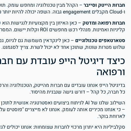
חברות הייטק וסייבר
ו-Cloud מקבלים engagement גבוה. השפה יכולה להיות יותר טכנית, אבל תמיד עם עיגון בערך עסקי.
חברות רפואה ומדטק
– כאן האיזון בין מקצועיות לנגישות הוא 
קליניות ואמינות. מנהלי רכש מחפשים ROI וקלות יישום. המסר צריך לדבר לשניהם בלי לאבד אף אחד.
סטארטאפים טכנולוגיים
– כאן לינקדאין משמשת גם לגיוס, גם 
שלוש מטרות שונות, שתוכן אחד לא יכול לשרת. צריך לסגמנט.
כיצד דיגיטל הייפ עובדת עם חברו
ורפואה
בדיגיטל הייפ אנחנו עובדים עם חברות מהייטק, הטכנולוגיה והרפ
כל חברה, כל קהל – דורש גישה שנבנית מהיסוד.
השילוב שלנו של AI לניתוח ביצועים ואסטרטגיה אנ
לארוחת בוקר.
סקלביליות היא יתרון מרכזי לחברות שצומחות: אנחנו יכולים לגד