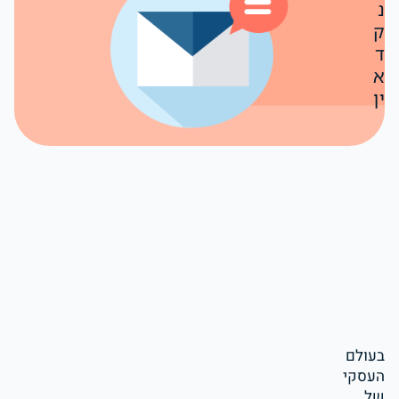
נ
ק
ד
א
ין
בעולם
העסקי
של