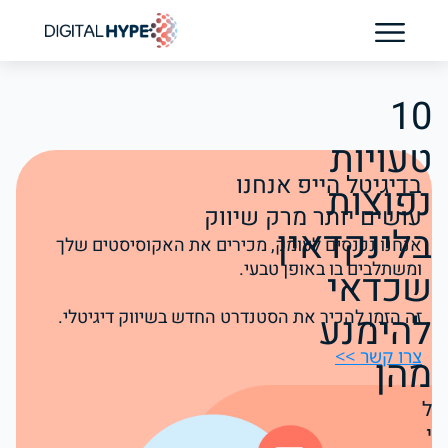
בדיקת נוכחות AI לקליניקה
10
טעויות
בדיגיטל הייפ אנחנו
נפוצות
עושים יותר מרק שיווק
בלינקדאין
אנחנו נכנסים לעומק, מכירים את האקוסיסטים שלך
ומשתלבים בו באופן טבעי.
שכדאי
להימנע
זה הזמן להכיר את הסטנדרט החדש בשיווק דיגיטלי.
צרו קשר >>
מהן
ל
י