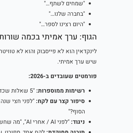
"שמחים לשתף…"
"בחברה שלנו…"
"היום רצינו לספר…"
הגוף: ערך אמיתי בכמה שורות
לינקדאין הוא לא פייסבוק והוא לא טוויטר.
שיש ערך אמיתי.
פורמטים שעובדים ב-2026:
רשימות ממוספרות:
"5 שאלות שכדאי לשאול לפני שמשיקים קמפיין"
סיפור קצר עם לקח:
"לפני חצי שנה 
הסוף?"
ניגוד:
"לפני AI / אחרי AI", "מה שחשבנו / מה שגילינו"
תובנה ממוקדת:
לקח אחד, מפורט, ע