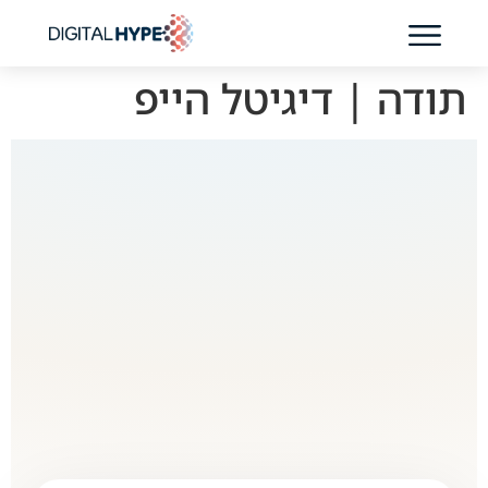
בדיקת נוכחות AI לקליניקה
תודה | דיגיטל הייפ