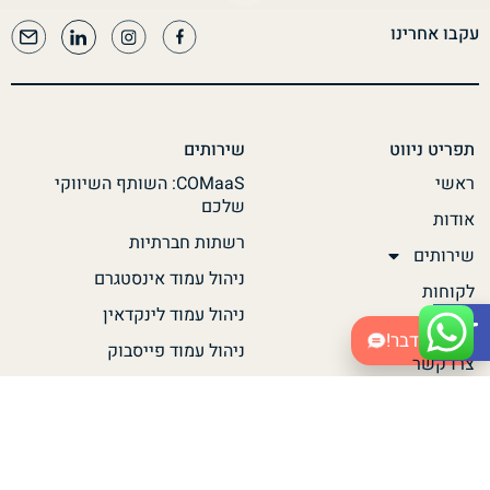
עקבו אחרינו
תפריט ניווט
שירותים
ראשי
COMaaS: השותף השיווקי
שלכם
אודות
רשתות חברתיות
שירותים
ניהול עמוד אינסטגרם
לקוחות
Open toolbar
ניהול עמוד לינקדאין
בלוג
בואו נדבר!
ניהול עמוד פייסבוק
צרו קשר
בדיקת נוכחות AI לקליניקה
מידע שימושי
יצירת קשר
הצהרת נגישות
Info@digitalhype.co.il