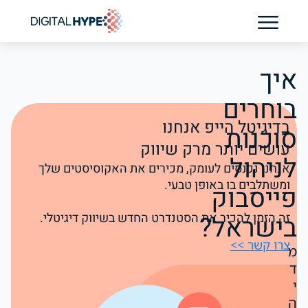
בדיקת נוכחות AI לקליניקה
איך
בוחרים
בדיגיטל הייפ אנחנו
סוכנות
עושים יותר מרק שיווק
לניהול
אנחנו נכנסים לעומק, מכירים את האקוסיסטים שלך
ומשתלבים בו באופן טבעי.
פייסבוק
בישראל?
זה הזמן להכיר את הסטנדרט החדש בשיווק דיגיטלי.
צרו קשר >>
מ
ד
י
ה