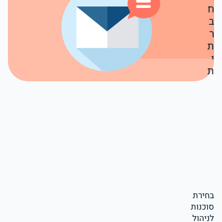
ח
ב
ר
ת
י
ת
בחירת
סוכנות
לניהול