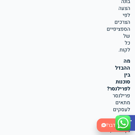
בונה
הצעה
לפי
הצרכים
הספציפיים
של
כל
לקוח.
מה
ההבדל
בין
סוכנות
לפרילנסר?
פרילנסר
מתאים
לעסקים
Open toolbar
עם
צרכים
בואו נדבר!
נקודתיים,