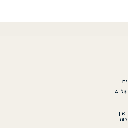
ים
איך מודדים ROI של AI
זה ואיך
אות